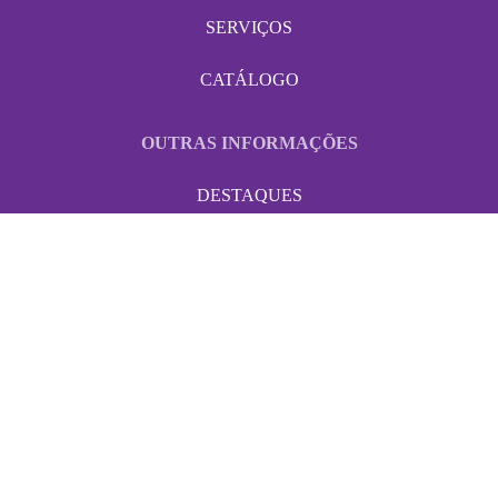
SERVIÇOS
CATÁLOGO
OUTRAS INFORMAÇÕES
DESTAQUES
CONTACTOS
POLÍTICA DE PRIVACIDADE
ONDE ESTAMOS
A Art
e de animar presta serviços no Algarve e Alentejo.
CONTACTOS