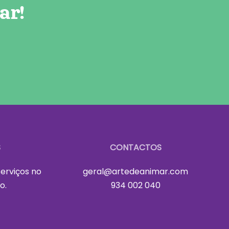
ar!
S
CONTACTOS
erviços no
geral@artedeanimar.com
o.
934 002 040