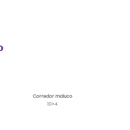
o
Corredor maluco
10×4