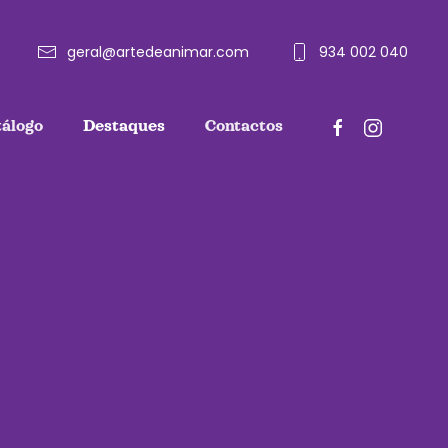
geral@artedeanimar.com
934 002 040
tálogo
Destaques
Contactos