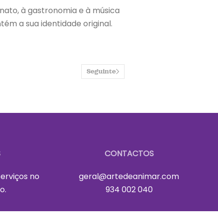
anato, à gastronomia e à música
ém a sua identidade original.
Seguinte
S
CONTACTOS
erviços no
geral@artedeanimar.com
o.
934 002 040